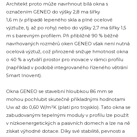
Architekt proto může navrhnout bílá okna s
označením GENEO do výšky 2,8 ma šířky
1,6 m (v případě lepeného skla a plné ocelové
výztuže, tj. až po rohy) nebo do výšky 2,7 ​​ma šířky 1,5
m s barevným profilem. Při přibližně 90 % běžně
navrhovaných rozměrů oken GENEO však není nutná
ocelová výztuž, což přirozeně snižuje hmotnost okna
o 40 % a vytváří prostor pro inovace v rámci profilu
(například v podobě integrovaného řízeného větrání
Smart Inovent).
Okna GENEO se stavební hloubkou 86 mm se
mohou pochlubit skutečně příkladnými hodnotami
Uw až do 0,60 W/m²K (platí pro trojsklo). Tato okna se
zabudovanými tepelnými moduly v profilu lze použít
v nízkoenergetických a pasivních domech a lze na ně
získat výhodné dotace. Díky své stabilitě, pevnosti a