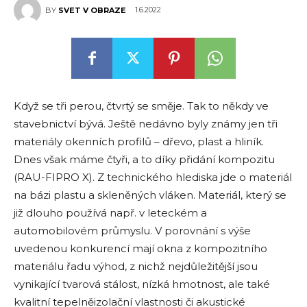
1.6.2022
BY
SVET V OBRAZE
Když se tři perou, čtvrtý se směje. Tak to někdy ve
stavebnictví bývá. Ještě nedávno byly známy jen tři
materiály okenních profilů – dřevo, plast a hliník.
Dnes však máme čtyři, a to díky přidání kompozitu
(RAU-FIPRO X). Z technického hlediska jde o materiál
na bázi plastu a skleněných vláken. Materiál, který se
již dlouho používá např. v leteckém a
automobilovém průmyslu. V porovnání s výše
uvedenou konkurencí mají okna z kompozitního
materiálu řadu výhod, z nichž nejdůležitější jsou
vynikající tvarová stálost, nízká hmotnost, ale také
kvalitní tepelněizolační vlastnosti či akustické