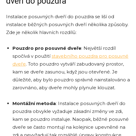
dveří do pouzdra
Instalace posuvných dveří do pouzdra se liší od
instalace běžných posuvných dveří několika způsoby.
Zde je několik hlavních rozdílů:
Pouzdro pro posuvné dveře
: Největší rozdíl
spočívá v použití
stavebního pouzdra pro posuvné
dveře
. Toto pouzdro vytváří zabudovaný prostor,
kam se dveře zasunou, když jsou otevřené. Je
důležité, aby bylo pouzdro správně nainstalováno a
zarovnáno, aby dveře mohly plynule klouzat.
Montážní metoda
: Instalace posuvných dveří do
pouzdra obvykle vyžaduje zásadní změny ve zdi,
kam se pouzdro instaluje. Naopak, běžné posuvné
dveře se často montují na kolejnice upevněné na
zdi a nevyžadují tak rozsáhlé úpravy konstrukce.