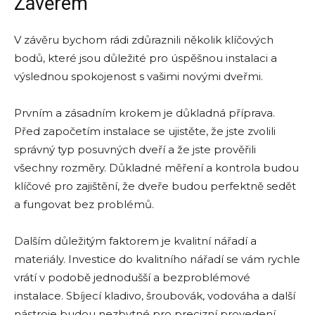
Závěrem
V závěru bychom rádi zdůraznili několik klíčových
bodů, které jsou důležité pro úspěšnou instalaci a
výslednou spokojenost s vašimi novými dveřmi.
Prvním a zásadním krokem je důkladná příprava.
Před započetím instalace se ujistěte, že jste zvolili
správný typ posuvných dveří a že jste prověřili
všechny rozměry. Důkladné měření a kontrola budou
klíčové pro zajištění, že dveře budou perfektně sedět
a fungovat bez problémů.
Dalším důležitým faktorem je kvalitní nářadí a
materiály. Investice do kvalitního nářadí se vám rychle
vrátí v podobě jednodušší a bezproblémové
instalace. Sbíjecí kladivo, šroubovák, vodováha a další
nástroje budou nezbytné pro precizní provedení