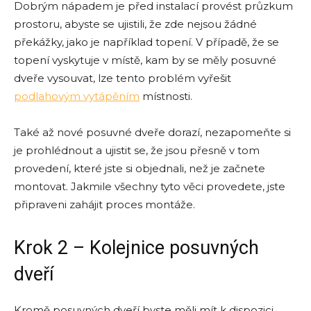
Dobrým nápadem je před instalací provést průzkum
prostoru, abyste se ujistili, že zde nejsou žádné
překážky, jako je například topení. V případě, že se
topení vyskytuje v místě, kam by se měly posuvné
dveře vysouvat, lze tento problém vyřešit
podlahovým vytápěním
místnosti.
Také až nové posuvné dveře dorazí, nezapomeňte si
je prohlédnout a ujistit se, že jsou přesně v tom
provedení, které jste si objednali, než je začnete
montovat. Jakmile všechny tyto věci provedete, jste
připraveni zahájit proces montáže.
Krok 2 – Kolejnice posuvných
dveří
Kromě posuvných dveří byste měli mít k dispozici