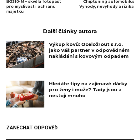
BG310-M – skvělá fotopast
Chiptuning automobilu:
pro myslivost i ochranu
Výhody, nevýhody a rizika
majetku
Další články autora
Výkup kovů: Oceložrout s.r.o.
jako váš partner v odpovědném
nakládání s kovovým odpadem
Hledáte tipy na zajímavé dárky
pro ženy i muže? Tady jsou a
nestojí mnoho
ZANECHAT ODPOVĚĎ