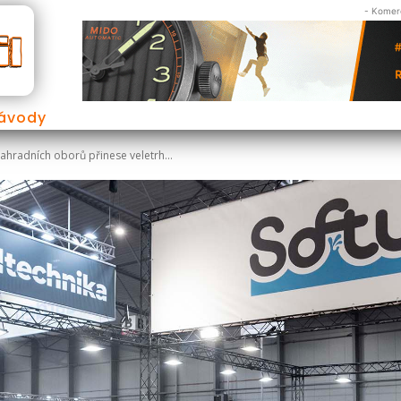
- Komerč
Návody
zahradních oborů přinese veletrh...