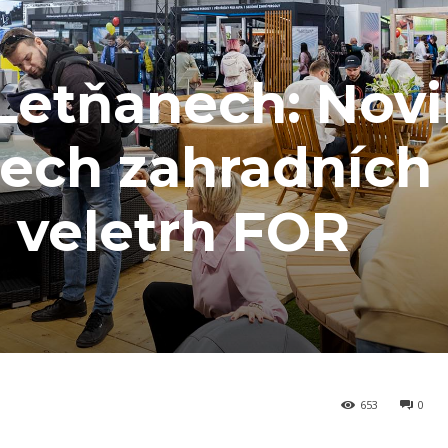
 Letňanech: Novi
všech zahradních
 veletrh FOR
653
0