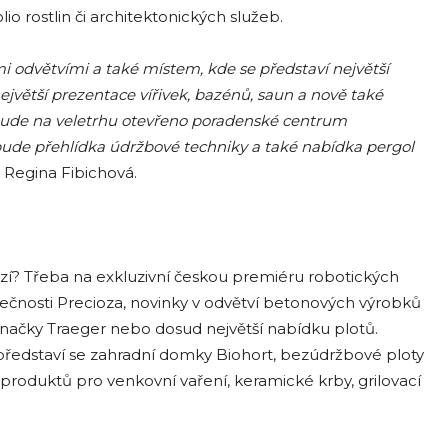
io rostlin či architektonických služeb.
 odvětvími a také místem, kde se představí největší
jvětší prezentace vířivek, bazénů, saun a nově také
 bude na veletrhu otevřeno poradenské centrum
í bude přehlídka údržbové techniky a také nabídka pergol
 Regina Fibichová.
zí? Třeba na exkluzivní českou premiéru robotických
čnosti Precioza, novinky v odvětví betonových výrobků
 značky Traeger nebo dosud největší nabídku plotů.
 představí se zahradní domky Biohort, bezúdržbové ploty
 produktů pro venkovní vaření, keramické krby, grilovací