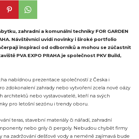
 nábytku, zahradní a komunální techniky FOR GARDEN
A. Návštěvníci uvidí novinky i široké portfolio
ačerpají inspiraci od odborníků a mohou se zúčastnit
aviště PVA EXPO PRAHA je společnost PKV Build,
cha nabídnou prezentace společností z Česka i
 pro zdokonalení zahrady nebo vytvoření zcela nové oázy
 architektů nebo vystavovatelé, kteří na svých
nky pro letošní sezónu i trendy oboru.
í teras, stavební materiály či nářadí, zahradní
 komponenty nebo grily či pergoly. Nebudou chybět firmy
jímky na zadržování dešťové vody a neméně zajímavá bude