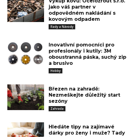
Výkup kovů: Oceložrout s.r.o.
jako váš partner v
odpovědném nakládání s
kovovým odpadem
Rady a Návody
Inovativní pomocníci pro
profesionály i kutily: 3M
oboustranná páska, suchý zip
a brusivo
Hobby
Březen na zahradě:
Nezmeškejte důležitý start
sezóny
Zahrada
Hledáte tipy na zajímavé
dárky pro ženy i muže? Tady