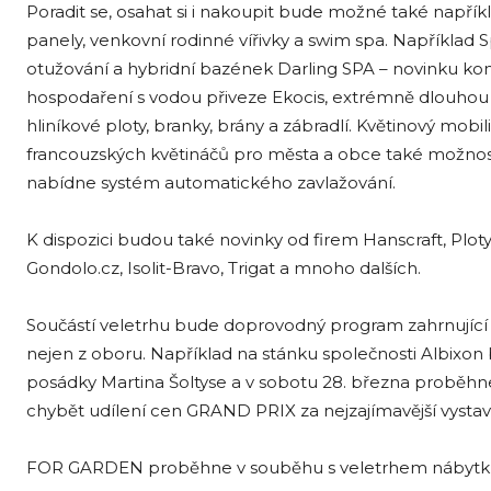
Poradit se, osahat si i nakoupit bude možné také napřík
panely, venkovní rodinné vířivky a swim spa. Například 
otužování a hybridní bazének Darling SPA – novinku kom
hospodaření s vodou přiveze Ekocis, extrémně dlouhou ži
hliníkové ploty, branky, brány a zábradlí. Květinový mo
francouzských květináčů pro města a obce také možnos
nabídne systém automatického zavlažování.
K dispozici budou také novinky od firem Hanscraft, Plo
Gondolo.cz, Isolit-Bravo, Trigat a mnoho dalších.
Součástí veletrhu bude doprovodný program zahrnující 
nejen z oboru. Například na stánku společnosti Albixon
posádky Martina Šoltyse a v sobotu 28. března proběhne
chybět udílení cen GRAND PRIX za nejzajímavější vysta
FOR GARDEN proběhne v souběhu s veletrhem nábytk