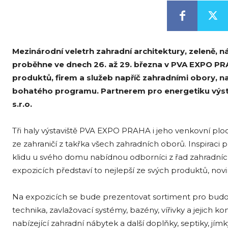
Mezinárodní veletrh zahradní architektury, zeleně,
proběhne ve dnech 26. až 29. března v PVA EXPO PRAH
produktů, firem a služeb napříč zahradními obory, n
bohatého programu. Partnerem pro energetiku výst
s.r.o.
Tři haly výstaviště PVA EXPO PRAHA i jeho venkovní plo
ze zahraničí z takřka všech zahradních oborů. Inspiraci
klidu u svého domu nabídnou odborníci z řad zahradních
expozicích představí to nejlepší ze svých produktů, novi
Na expozicích se bude prezentovat sortiment pro budován
technika, zavlažovací systémy, bazény, vířivky a jejich
nabízející zahradní nábytek a další doplňky, septiky, 