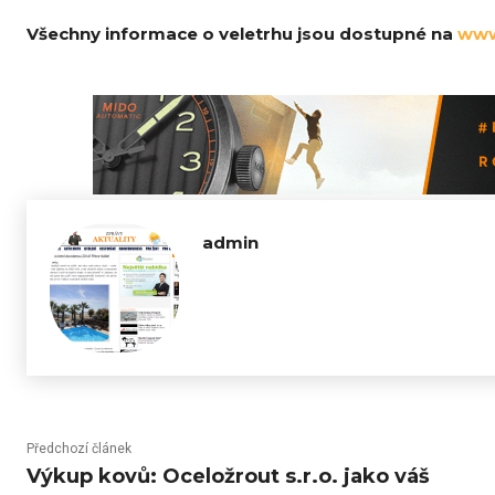
Všechny informace o veletrhu jsou dostupné na
www
admin
Předchozí článek
Výkup kovů: Oceložrout s.r.o. jako váš