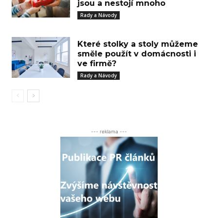
jsou a nestojí mnoho
Rady a Návody
Které stolky a stoly můžeme
směle použít v domácnosti i
ve firmě?
Rady a Návody
--- reklama ---