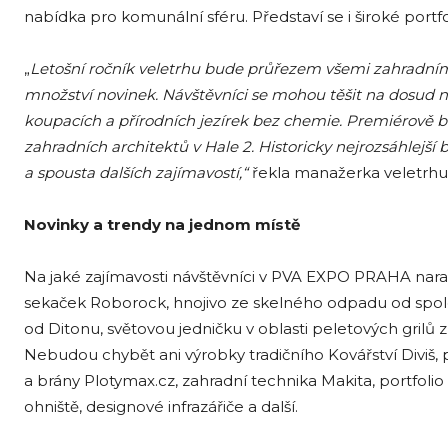
nabídka pro komunální sféru. Představí se i široké portfol
„
Letošní ročník veletrhu bude průřezem všemi zahradními
množství novinek. Návštěvníci se mohou těšit na dosud ne
koupacích a přírodních jezírek bez chemie. Premiérově
zahradních architektů v Hale 2. Historicky nejrozsáhlejš
a spousta dalších zajímavostí,“
řekla manažerka veletrhu
Novinky a trendy na jednom místě
Na jaké zajímavosti návštěvníci v PVA EXPO PRAHA nara
sekaček Roborock, hnojivo ze skelného odpadu od spole
od Ditonu, světovou jedničku v oblasti peletových grilů
Nebudou chybět ani výrobky tradičního Kovářství Diviš,
a brány Plotymax.cz, zahradní technika Makita, portfolio
ohniště, designové infrazářiče a další.