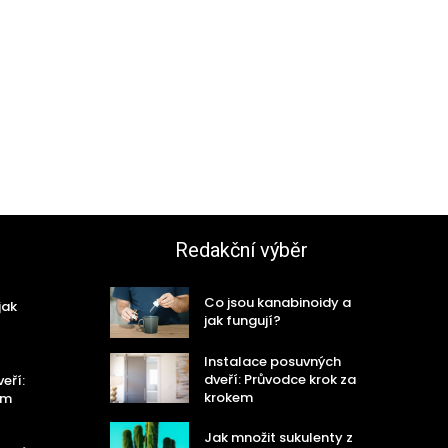
Redakční výběr
Co jsou kanabinoidy a
jak
jak fungují?
Instalace posuvných
dveří: Průvodce krok za
eří:
krokem
em
Jak množit sukulenty z