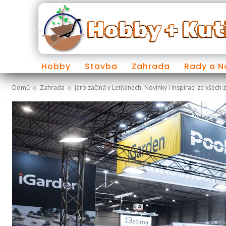
Hobby
Stavba
Zahrada
Rady a 
Domů
Zahrada
Jaro začíná v Letňanech: Novinky i inspiraci ze všech 