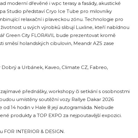
lad moderní dřevěné i wpc terasy a fasády, akustické
Spa Studio představí Cryo Ice Tube pro milovníky
binující relaxační i plaveckou zónu. Technologie pro
votnost u svých výrobků slibují Luxline, kteří nabídnou
biliář Green City FLORAVIL bude prezentovat kromě
ti směsí holandských cibulovin, Meandr AZS zase
ty Dobrý a Urbánek, Kaveo, Climate CZ, Fabreo,
zajímavé přednášky, workshopy či setkání s osobnostmi
 budou umístěny soutěžní vozy Rallye Dakar 2026
 od 14 hodin v Hale 8 její autogramiáda. Nebude
vené produkty a TOP EXPO za nejpoutavější expozici.
u FOR INTERIOR & DESIGN.