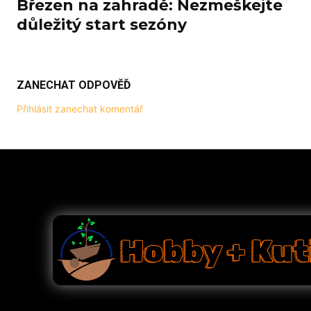
Březen na zahradě: Nezmeškejte
důležitý start sezóny
ZANECHAT ODPOVĚĎ
Přihlásit zanechat komentář