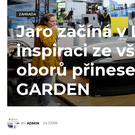
ZAHRADA
Jaro začíná v
inspiraci ze 
oborů přinese
GARDEN
24.3.2026
BY
ADMIN