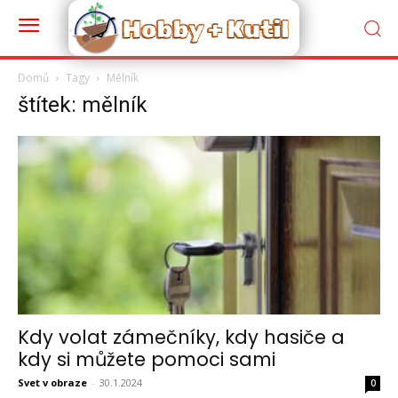
Domů
Tagy
Mělník
štítek: mělník
Kdy volat zámečníky, kdy hasiče a
kdy si můžete pomoci sami
Svet v obraze
-
30.1.2024
0